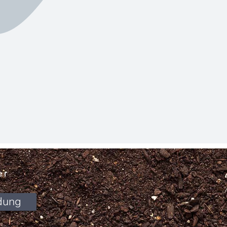
er
dung