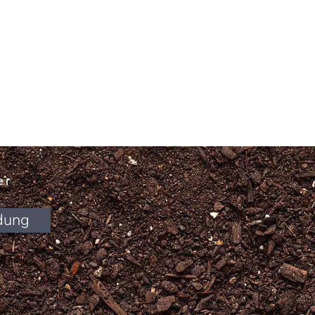
er
dung